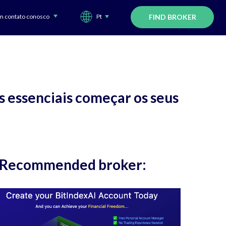
m contato conosco
Pt
FIND BROKER
s essenciais começar os seus
Recommended broker: