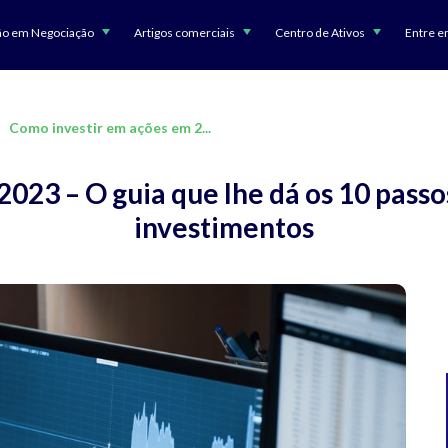
ão em Negociação
Artigos comerciais
Centro de Ativos
Entre e
Como investir em ações em 2...
023 – O guia que lhe dá os 10 passo
investimentos