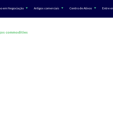
ão em Negociação
Artigos comerciais
Centro de Ativos
Entre e
gos commodities