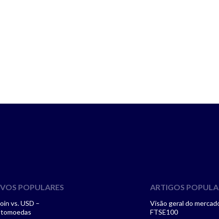
IVOS POPULARES
ARTIGOS POPULA
oin vs. USD –
Visão geral do mercad
ptomoedas
FTSE100