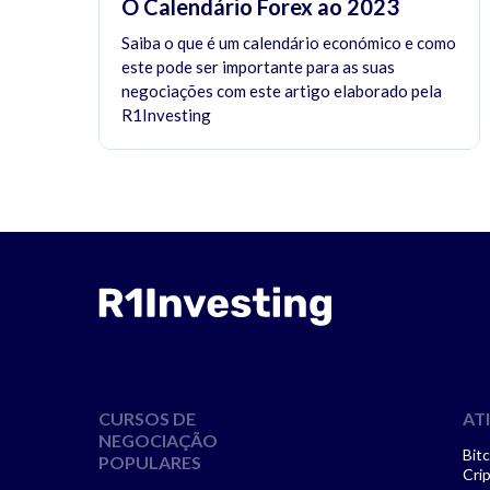
O Calendário Forex ao 2023
Saiba o que é um calendário económico e como
este pode ser importante para as suas
negociações com este artigo elaborado pela
R1Investing
CURSOS DE
AT
NEGOCIAÇÃO
Bitc
POPULARES
Cri