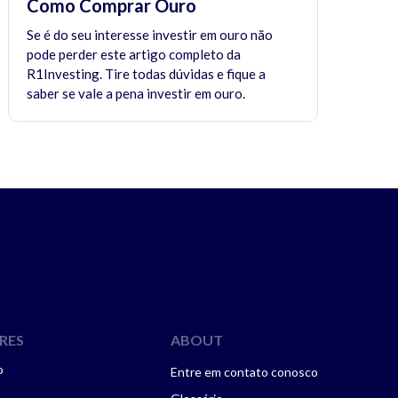
Como Comprar Ouro
Se é do seu interesse investir em ouro não
pode perder este artigo completo da
R1Investing. Tire todas dúvidas e fique a
saber se vale a pena investir em ouro.
RES
ABOUT
o
Entre em contato conosco