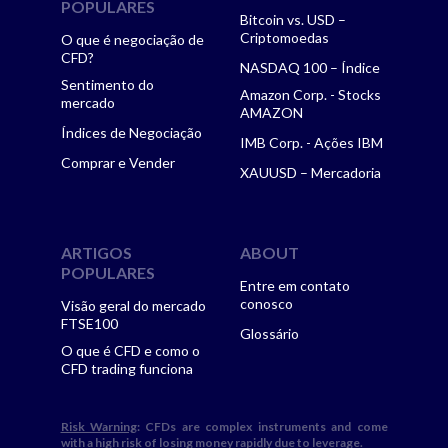
POPULARES
Bitcoin vs. USD –
Criptomoedas
O que é negociação de
CFD?
NASDAQ 100 – Índice
Sentimento do
Amazon Corp. - Stocks
mercado
AMAZON
Índices de Negociação
IMB Corp. - Ações IBM
Comprar e Vender
XAUUSD – Mercadoria
ARTIGOS
ABOUT
POPULARES
Entre em contato
conosco
Visão geral do mercado
FTSE100
Glossário
O que é CFD e como o
CFD trading funciona
Risk Warning
: CFDs are complex instruments and come
with a high risk of losing money rapidly due to leverage.