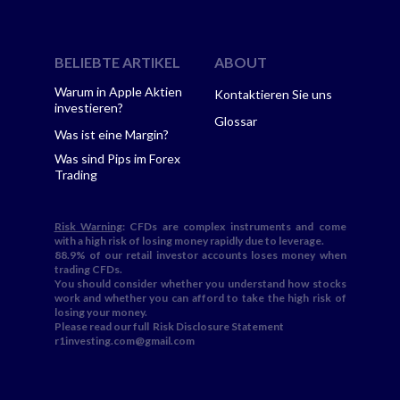
BELIEBTE ARTIKEL
ABOUT
Warum in Apple Aktien
Kontaktieren Sie uns
investieren?
Glossar
Was ist eine Margin?
Was sind Pips im Forex
Trading
Risk Warning
: CFDs are complex instruments and come
with a high risk of losing money rapidly due to leverage.
88.9% of our retail investor accounts loses money when
trading CFDs.
You should consider whether you understand how stocks
work and whether you can afford to take the high risk of
losing your money.
Please read our full
Risk Disclosure Statement
r1investing.com@gmail.com