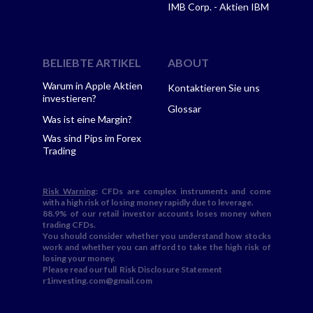
IMB Corp. - Aktien IBM
BELIEBTE ARTIKEL
ABOUT
Warum in Apple Aktien
Kontaktieren Sie uns
investieren?
Glossar
Was ist eine Margin?
Was sind Pips im Forex
Trading
Risk Warning
: CFDs are complex instruments and come
with a high risk of losing money rapidly due to leverage.
88.9% of our retail investor accounts loses money when
trading CFDs.
You should consider whether you understand how stocks
work and whether you can afford to take the high risk of
losing your money.
Please read our full
Risk Disclosure Statement
r1investing.com@gmail.com