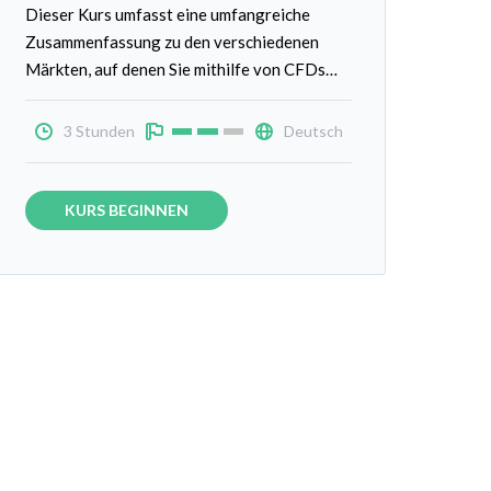
Dieser Kurs umfasst eine umfangreiche
Zusammenfassung zu den verschiedenen
Märkten, auf denen Sie mithilfe von CFDs
Handel treiben können. Entwickeln Sie ein
tiefgründigeres Verständnis dafür, wie und
3 Stunden
Deutsch
warum Märkte Wechselkurse bewerten.
KURS BEGINNEN