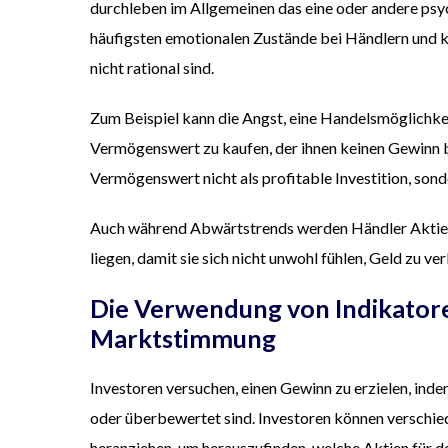
durchleben im Allgemeinen das eine oder andere psyc
häufigsten emotionalen Zustände bei Händlern und 
nicht rational sind.
Zum Beispiel kann die Angst, eine Handelsm
ö
glichke
Verm
ö
genswert zu kaufen, der ihnen keinen Gewinn b
Verm
ö
genswert nicht als profitable Investition, son
Auch während Abwärtstrends werden Händler Aktien 
liegen, damit sie sich nicht unwohl fühlen, Geld zu ver
Die Verwendung von Indikator
Marktstimmung
Investoren versuchen, einen Gewinn zu erzielen, ind
oder überbewertet sind. Investoren k
ö
nnen verschi
heranziehen, um herauszufinden, welche Aktien für d