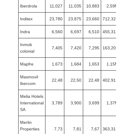
Iberdrola
11,027
11,035
10,883
2,59M
Inditex
23,780
23,875
23,660
712,32K
Indra
6,560
6,697
6,510
455,31K
Inmob
7,405
7,420
7,295
163,20K
colonial
Mapfre
1,673
1,684
1,653
1,15M
Masmovil
22,48
22,50
22,48
402,91K
Ibercom
Melia Hotels
International
3,789
3,900
3,699
1,37M
SA
Merlin
Properties
7,73
7,81
7,67
363,31K