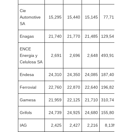
Cie
Automotive
15,295
15,440
15,145
77,71K
SA
Enagas
21,740
21,770
21,485
129,54K
ENCE
Energia y
2,691
2,696
2,648
493,91K
Celulosa SA
Endesa
24,310
24,350
24,085
187,40K
Ferrovial
22,760
22,870
22,640
196,82K
Gamesa
21,959
22,125
21,710
310,74K
Grifols
24,739
24,925
24,680
155,80K
IAG
2,425
2,427
2,216
8,13M