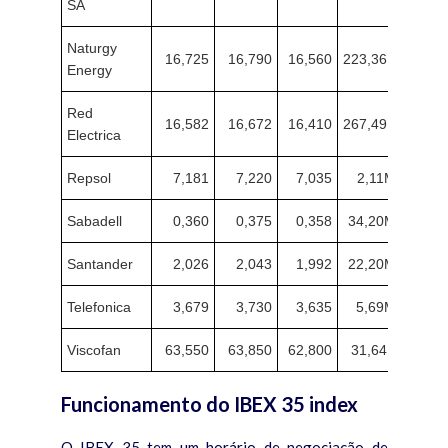
SA
Naturgy
16,725
16,790
16,560
223,36K
Energy
Red
16,582
16,672
16,410
267,49K
Electrica
Repsol
7,181
7,220
7,035
2,11M
Sabadell
0,360
0,375
0,358
34,20M
Santander
2,026
2,043
1,992
22,20M
Telefonica
3,679
3,730
3,635
5,69M
Viscofan
63,550
63,850
62,800
31,64K
Funcionamento do IBEX 35 index
O IBEX 35 tem um horário de negociação de