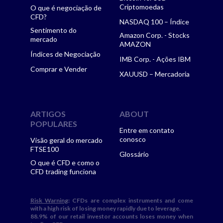
Criptomoedas
O que é negociação de
CFD?
NASDAQ 100 – Índice
Sentimento do
Amazon Corp. - Stocks
mercado
AMAZON
Índices de Negociação
IMB Corp. - Ações IBM
Comprar e Vender
XAUUSD – Mercadoria
ARTIGOS
ABOUT
POPULARES
Entre em contato
conosco
Visão geral do mercado
FTSE100
Glossário
O que é CFD e como o
CFD trading funciona
Risk Warning
: CFDs are complex instruments and come
with a high risk of losing money rapidly due to leverage.
88.9% of our retail investor accounts loses money when