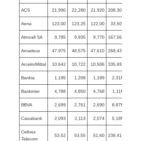
ACS
21,990
22,280
21,920
208,30K
Aena
123,00
123,25
122,00
33,50K
Almirall SA
9,785
9,935
9,770
167,56K
Amadeus
47,975
48,575
47,610
268,43K
ArcelorMittal
10,642
10,722
10,506
335,69K
Bankia
1,195
1,208
1,189
2,31M
Bankinter
4,788
4,850
4,768
1,11M
BBVA
2,699
2,761
2,690
8,87M
Caixabank
2,093
2,113
2,074
5,18M
Cellnex
53,52
53,55
51,60
238,41K
Telecom