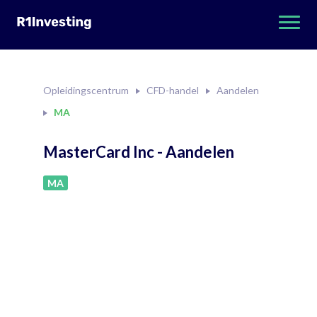
Opleidingscentrum
CFD-handel
Aandelen
MA
MasterCard Inc - Aandelen
MA