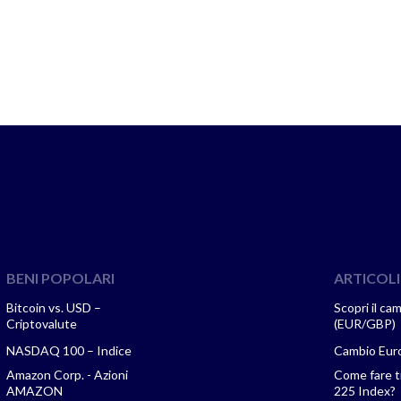
BENI POPOLARI
ARTICOLI
Bitcoin vs. USD –
Scopri il ca
Criptovalute
(EUR/GBP)
NASDAQ 100 – Indice
Cambio Euro
Amazon Corp. - Azioni
Come fare tr
AMAZON
225 Index?