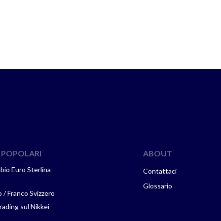
 POPOLARI
ABOUT
mbio Euro Sterlina
Contattaci
Glossario
 / Franco Svizzero
ading sul Nikkei