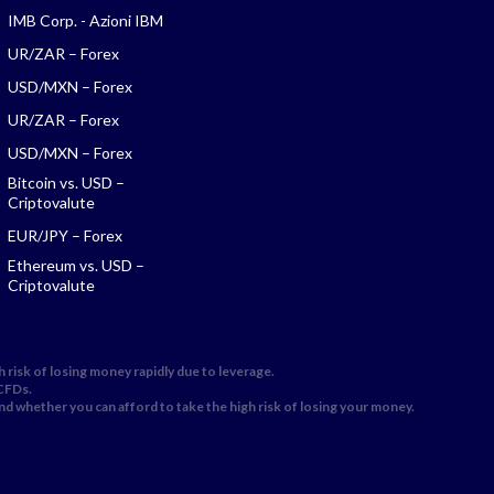
IMB Corp. - Azioni IBM
UR/ZAR – Forex
USD/MXN – Forex
UR/ZAR – Forex
USD/MXN – Forex
Bitcoin vs. USD –
Criptovalute
EUR/JPY – Forex
Ethereum vs. USD –
Criptovalute
 risk of losing money rapidly due to leverage.
 CFDs.
 whether you can afford to take the high risk of losing your money.