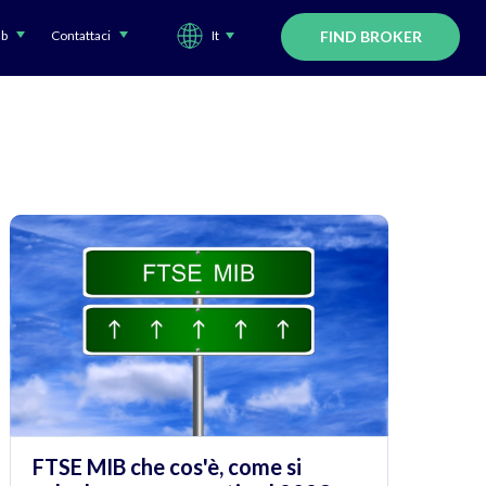
ub
Contattaci
It
FIND BROKER
FTSE MIB che cos'è, come si