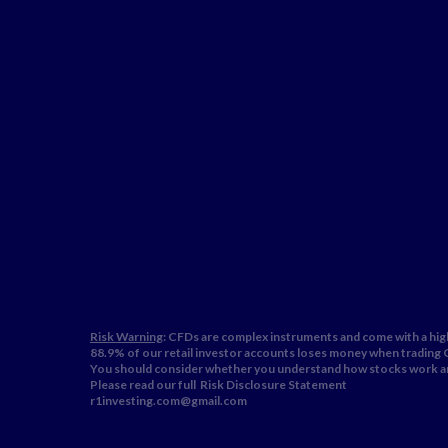
Risk Warning
: CFDs are complex instruments and come with a high
88.9% of our retail investor accounts loses money when trading
You should consider whether you understand how stocks work and
Please read our full
Risk Disclosure Statement
r1investing.com@gmail.com