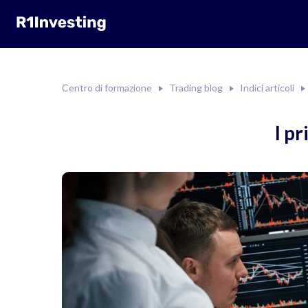
Centro di formazione
Trading blog
Indici articoli
I pr