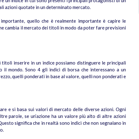
e un indice in cui sono presenti i principali protagonisti di un
pali azioni quotate in un determinato mercato.
e importante, quello che è realmente importante è capire le
e cambia il mercato dei titoli in modo da poter fare previsioni
i titoli inserire in un indice possiamo distinguere le principali
utto il mondo. Sono 4 gli indici di borsa che interessano a un
prezzo, quelli ponderati in base al valore, quelli non ponderati e
are e si basa sui valori di mercato delle diverse azioni. Ogni
tre parole, se un’azione ha un valore più alto di altre azioni
Questo significa che in realtà sono indici che non segnalano in
o.