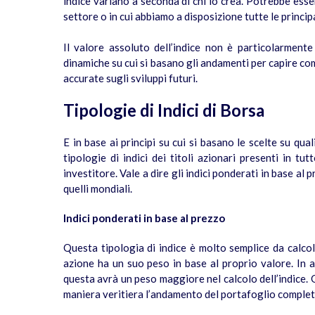
indice variano a seconda di chi lo crea. Potrebbe esser
settore o in cui abbiamo a disposizione tutte le princi
Il valore assoluto dell’indice non è particolarment
dinamiche su cui si basano gli andamenti per capire com
accurate sugli sviluppi futuri.
Tipologie di Indici di Borsa
E in base ai principi su cui si basano le scelte su qual
tipologie di indici dei titoli azionari presenti in t
investitore. Vale a dire gli indici ponderati in base al 
quelli mondiali.
Indici ponderati in base al prezzo
Questa tipologia di indice è molto semplice da calcol
azione ha un suo peso in base al proprio valore. In al
questa avrà un peso maggiore nel calcolo dell’indice. 
maniera veritiera l’andamento del portafoglio complet