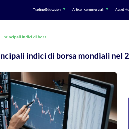
Trading Education
Articoli commerciali
Asset H
I principali indici di bors...
incipali indici di borsa mondiali nel