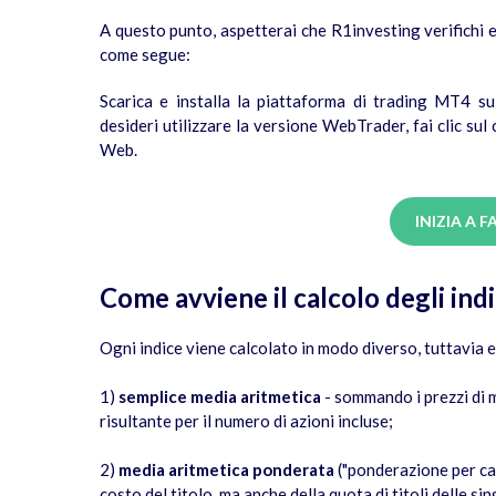
A questo punto, aspetterai che R1investing verifichi e 
come segue:
Scarica e installa la piattaforma di trading MT4 s
desideri utilizzare la versione WebTrader, fai clic su
Web.
INIZIA A 
Come avviene il calcolo degli indi
Ogni indice viene calcolato in modo diverso, tuttavia e
1)
semplice media aritmetica
- sommando i prezzi di m
risultante per il numero di azioni incluse;
2)
media aritmetica ponderata
("ponderazione per cap
costo del titolo, ma anche della quota di titoli delle si