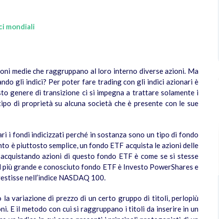
ci mondiali
azioni medie che raggruppano al loro interno diverse azioni. Ma
ndo gli indici? Per poter fare trading con gli indici azionari è
to genere di transizione ci si impegna a trattare solamente i
tipo di proprietà su alcuna società che è presente con le sue
i i fondi indicizzati perché in sostanza sono un tipo di fondo
ento è piuttosto semplice, un fondo ETF acquista le azioni delle
 acquistando azioni di questo fondo ETF è come se si stesse
 il più grande e conosciuto fondo ETF è Investo PowerShares e
estisse nell’indice NASDAQ 100.
 la variazione di prezzo di un certo gruppo di titoli, perlopiù
 E il metodo con cui si raggruppano i titoli da inserire in un