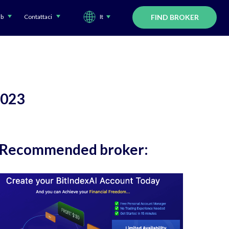
ub
Contattaci
It
FIND BROKER
 2023
Recommended broker: