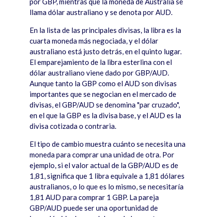
por GBP, mientras que la moneda de Australia se
llama dólar australiano y se denota por AUD.
En la lista de las principales divisas, la libra es la
cuarta moneda m
á
s negociada, y el dó
lar
australiano est
á
justo detr
á
s, en el quinto lugar.
El emparejamiento de la libra esterlina con el
dólar australiano viene dado por GBP/AUD.
Aunque tanto la GBP como el AUD son divisas
importantes que se negocian en el mercado de
divisas, el GBP/AUD se denomina "par cruzado",
en el que la GBP es la divisa base, y el AUD es la
divisa cotizada o contraria.
El tipo de cambio muestra cu
á
nto se necesita una
moneda para comprar una unidad de otra. Por
ejemplo, si el valor actual de la GBP/AUD es de
1,81, significa que 1 libra equivale a 1,81 dólares
australianos, o lo que es lo mismo, se necesitar
í
a
1,81 AUD para comprar 1 GBP. La pareja
GBP/AUD puede ser una oportunidad de