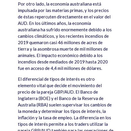
Por otro lado, la econom
í
a australiana est
á
impulsada por las materias primas, y los precios
de
é
stas repercuten directamente en el valor del
AUD. En los
ú
ltimos a
ños, la econom
í
a
australiana ha sufrido enormemente debido a los
cambios clim
á
ticos, y los recientes incendios de
2019 quemaron casi 46 millones de acres de
tierra y la asombrosa muerte de mil millones de
animales. El impacto económico debido a los
incendios desde mediados de 2019 hasta 2020
fue en acceso de 4,4 mil millones de dó
lares.
El diferencial de tipos de inter
é
s es otro
elemento vital que decide el movimiento del
precio de la pareja GBP/AUD. El Banco de
Inglaterra (BOE) y el Banco de la Reserva de
Australia (RBA) suelen supervisar los cambios de
la moneda y determinar los tipos de inter
é
s, la
inflación y la tasa de empleo. La diferencia en los
tipos de inter
é
s permite a los traders utilizar la
pareja GBP/AUD tambi
é
n para las operaciones de