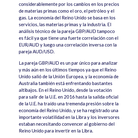
considerablemente por los cambios en los precios
de materias primas como el oro, el petróleo y el
gas. La econom
í
a del Reino Unido se basa en los
servicios, las materias primas y la industria. El
an
á
lisis t
é
cnico de la pareja GBP/AUD tampoco
es f
á
cil ya que tiene una fuerte correlación con el
EUR/AUD y luego una correlación inversa con la
pareja AUD/USD.
La pareja GBP/AUD es un par
ú
nico para analizar
y m
á
s a
ú
n en los
ú
ltimos tiempos ya que el Reino
Unido salió de la Unión Europea, y la econom
í
a de
Australia tambi
é
n est
á
enfrentando bastantes
altibajos. En el Reino Unido, desde la votación
para salir de la U.E. en 2016 hasta la salida oficial
de la U.E. ha tra
í
do una tremenda presi
ón sobre la
econom
í
a del Reino Unido, y se ha registrado una
importante volatilidad en la Libra y los inversores
estaban necesitando convencer al gobierno del
Reino Unido para invertir en la Libra.