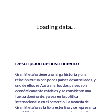
Loading data...
Descripción del instrumento
JS chart by amCharts
Gran Bretaña tiene una larga historia y una
relación mutua con pocos pa
í
ses desarrollados, y
uno de ellos es Australia, los dos pa
í
ses son
económicamente estables y se consideran una
fuerza dominante, ya sea en la pol
í
tica
internacional o en el comercio. La moneda de
Gran Bretaña es la libra esterlina y se representa