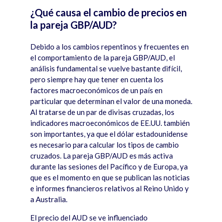
¿Qué causa el cambio de precios en
la pareja GBP/AUD?
Debido a los cambios repentinos y frecuentes en
el comportamiento de la pareja GBP/AUD, el
an
á
lisis fundamental se vuelve bastante dif
í
cil,
pero siempre hay que tener en cuenta los
factores macroeconómicos de un pa
í
s en
particular que determinan el valor de una moneda.
Al tratarse de un par de divisas cruzadas, los
indicadores macroeconómicos de EE.UU. tambi
é
n
son importantes, ya que el dólar estadounidense
es necesario para calcular los tipos de cambio
cruzados. La pareja GBP/AUD es m
á
s activ
a
durante las sesiones del Pac
í
fico y de Europa, ya
que es el momento en que se publican las noticias
e informes financieros relativos al Reino Unido y
a Australia.
El precio del AUD se ve influenciado