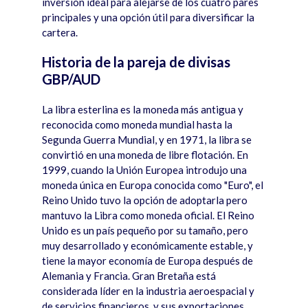
inversión ideal para alejarse de los cuatro pares
principales y una opció
n ú
til para diversificar la
cartera.
Historia de la pareja de divisas
GBP/AUD
La libra esterlina es la moneda m
á
s antigua y
reconocida como moneda mundial hasta la
Segunda Guerra Mundial, y en 1971, la libra se
convirtió en una moneda de libre flotación. En
1999, cuando la Unión Europea introdujo una
moneda
ú
nica en Europa conocida como "Euro", el
Reino Unido tuvo la opción de adoptarla pero
mantuvo la Libra como moneda oficial. El Reino
Unido es un pa
í
s pequeño por su tamaño, pero
muy desarrollado y económicamente estable, y
tiene la mayor econom
í
a de Europa despu
é
s de
Alemania y Francia. Gran Bretaña est
á
considerada l
í
der en la industria aeroespacial y
de servicios financieros, y sus exportaciones