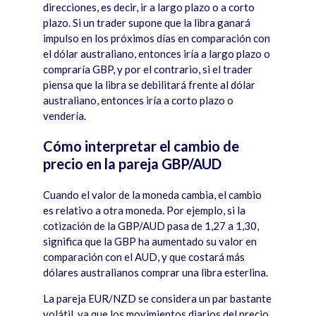
direcciones, es decir, ir a largo plazo o a corto
plazo. Si un trader supone que la libra ganar
á
impulso en los pró
ximos d
í
as en comparación con
el dólar australiano, entonces ir
í
a a largo plazo o
comprar
í
a GBP, y por el contrario, si el trader
piensa que la libra se debilitar
á
frente al dólar
australiano, entonces ir
í
a a corto plazo o
vender
í
a.
Cómo interpretar el cambio de
precio en la pareja GBP/AUD
Cuando el valor de la moneda cambia, el cambio
es relativo a otra moneda. Por ejemplo, si la
cotización de la GBP/AUD pasa de 1,27 a 1,30,
significa que la GBP ha aumentado su valor en
comparación con el AUD, y que costar
á má
s
d
ólares australianos comprar una libra esterlina.
La pareja EUR/NZD se considera un par bastante
vol
á
til, ya que los movimientos diarios del precio