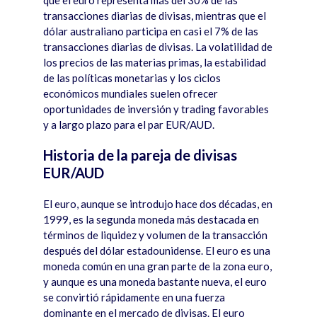
que el euro representa m
á
s del 30% de las
transacciones diarias de divisas, mientras que el
dólar australiano participa en casi el 7% de las
transacciones diarias de divisas. La volatilidad de
los precios de las materias primas, la estabilidad
de las pol
í
ticas monetarias y los ciclos
económicos mundiales suelen ofrecer
oportunidades de inversión y trading favorables
y a largo plazo para el par EUR/AUD.
Historia de la pareja de divisas
EUR/AUD
El euro, aunque se introdujo hace dos d
é
cadas, en
1999, es la segunda moneda m
á
s destacada en
t
é
rminos de liquidez y volumen de la transacción
despu
é
s del dólar estadounidense. El euro es una
moneda com
ú
n en una gran parte de la zona euro,
y aunque es una moneda bastante nueva, el euro
se convirtió
rá
pidamente en una fuerza
dominante en el mercado de divisas. El euro