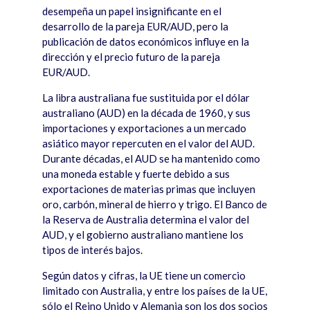
desempeña un papel insignificante en el
desarrollo de la pareja EUR/AUD, pero la
publicación de datos económicos influye en la
dirección y el precio futuro de la pareja
EUR/AUD.
La libra australiana fue sustituida por el dólar
australiano (AUD) en la d
é
cada de 1960, y sus
importaciones y exportaciones a un mercado
asi
á
tico mayor repercuten en el valor del AUD.
Durante d
é
cadas, el AUD se ha mantenido como
una moneda estable y fuerte debido a sus
exportaciones de materias primas que incluyen
oro, carbón, mineral de hierro y trigo. El Banco de
la Reserva de Australia determina el valor del
AUD, y el gobierno australiano mantiene los
tipos de inter
é
s bajos.
Seg
ú
n datos y cifras, la UE tiene un comercio
limitado con Australia, y entre los pa
í
ses de la UE,
sólo el Reino Unido y Alemania son los dos socios