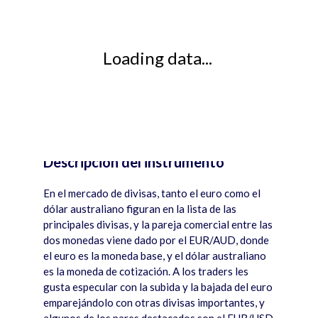
Loading data...
Descripción del instrumento
JS chart by amCharts
En el mercado de divisas, tanto el euro como el
dólar australiano figuran en la lista de las
principales divisas, y la pareja comercial entre las
dos monedas viene dado por el EUR/AUD, donde
el euro es la moneda base, y el dólar australiano
es la moneda de cotización. A los traders les
gusta especular con la subida y la bajada del euro
emparej
á
ndolo con otras divisas importantes, y