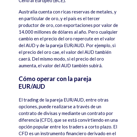
Central Europeo (BCE).
Australia cuenta con ricas reservas de metales, y
en particular de oro, y el pa
í
s es el tercer
productor de oro, con exportaciones por valor de
14.000 millones de dólares al año. Pero cualquier
cambio en el precio del oro repercute en el valor
del AUD y de la pareja EUR/AUD. Por ejemplo, si
el precio del oro cae, el valor del AUD tambi
é
n
caer
á
. Del mismo modo, si el precio del oro
aumenta, el valor del AUD tambi
é
n subir
á.
Cómo operar con la pareja
EUR/AUD
El
trading de la pareja EUR/AUD, entre otras
opciones, puede realizarse a trav
é
s de un
contrato de divisas y mediante un contrato por
diferencia (CFD), que se est
á
convirtiendo en una
opción popular entre los traders a corto plazo. El
CFD es un instrumento financiero derivado en el