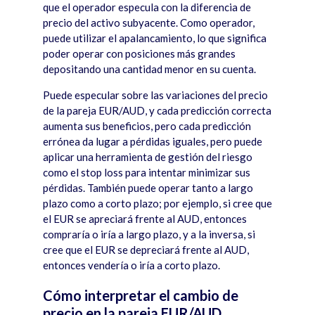
que el operador especula con la diferencia de
precio del activo subyacente. Como operador,
puede utilizar el apalancamiento, lo que significa
poder operar con posiciones m
á
s grandes
depositando una cantidad menor en su cuenta.
Puede especular sobre las variaciones del precio
de la pareja EUR/AUD, y cada predicción correcta
aumenta sus beneficios, pero cada predicció
n
err
ó
nea da lugar a p
é
rdidas iguales, pero puede
aplicar una herramienta de gestión del riesgo
como el stop loss para intentar minimizar sus
p
é
rdidas. Tambi
é
n puede operar tanto a largo
plazo como a corto plazo; por ejemplo, si cree que
el EUR se apreciar
á
frente al AUD, entonces
comprar
í
a o ir
í
a a largo plazo, y a la inversa, si
cree que el EUR se depreciar
á
frente al AUD,
entonces vender
í
a o ir
í
a a corto plazo.
Cómo interpretar el cambio de
precio en la pareja EUR/AUD