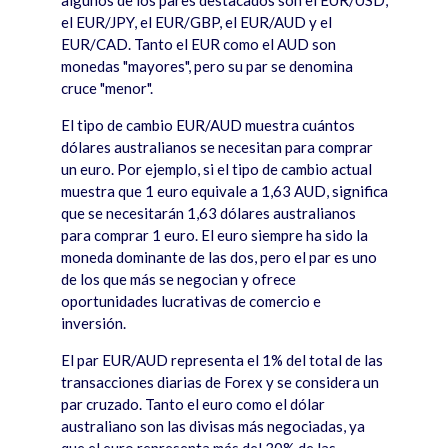
algunos de los pares destacados son el EUR/USD,
el EUR/JPY, el EUR/GBP, el EUR/AUD y el
EUR/CAD. Tanto el EUR como el AUD son
monedas "mayores", pero su par se denomina
cruce "menor".
El tipo de cambio EUR/AUD muestra cu
á
ntos
d
ólares australianos se necesitan para comprar
un euro. Por ejemplo, si el tipo de cambio actual
muestra que 1 euro equivale a 1,63 AUD, significa
que se necesitar
án 1,63 d
ólares australianos
para comprar 1 euro. El euro siempre ha sido la
moneda dominante de las dos, pero el par es uno
de los que m
á
s se negocian y ofrece
oportunidades lucrativas de comercio e
inversió
n.
El par EUR/AUD representa el 1% del total de las
transacciones diarias de Forex y se considera un
par cruzado. Tanto el euro como el dólar
australiano son las divisas m
á
s negociadas, ya