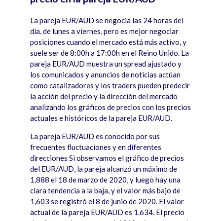
La pareja EUR/AUD se negocia las 24 horas del
d
í
a, de lunes a viernes, pero es mejor negociar
posiciones cuando el mercado est
á má
s activo, y
suele ser de 8:00h
a 17:00
h en el Reino Unido. La
pareja EUR/AUD muestra un spread ajustado y
los comunicados y anuncios de noticias act
ú
an
como catalizadores y los traders pueden predecir
la acción del precio y la dirección del mercado
analizando los gr
á
ficos de precios con los precios
actuales e históricos de la pareja EUR/AUD.
La pareja EUR/AUD es conocido por sus
frecuentes fluctuaciones y en diferentes
direcciones Si observamos el gr
á
fico de precios
del EUR/AUD, la pareja alcanzó
un m
á
ximo de
1,888 el 18 de marzo de 2020, y luego hay una
clara tendencia a la baja, y el valor m
á
s bajo de
1,603 se registró el 8 de junio de 2020. El valor
actual de la pareja EUR/AUD es 1.634. El precio