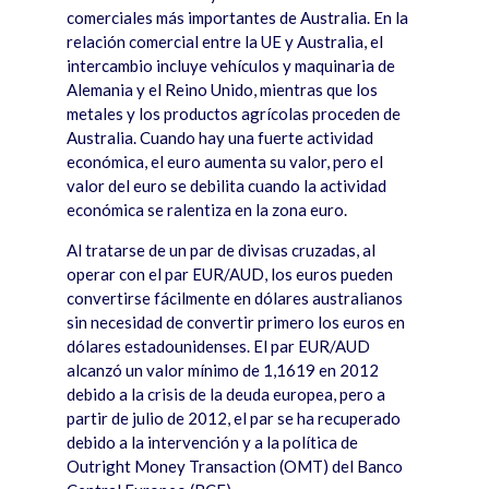
comerciales m
á
s importantes de Australia. En la
relación comercial entre la UE y Australia, el
intercambio incluye veh
í
culos y maquinaria de
Alemania y el Reino Unido, mientras que los
metales y los productos agr
í
colas proceden de
Australia. Cuando hay una fuerte actividad
económica, el euro aumenta su valor, pero el
valor del euro se debilita cuando la actividad
económica se ralentiza en la zona euro.
Al tratarse de un par de divisas cruzadas, al
operar con el par EUR/AUD, los euros pueden
convertirse f
á
cilmente en dólares australianos
sin necesidad de convertir primero los euros en
dólares estadounidenses. El par EUR/AUD
alcanzó un valor m
í
nimo de 1,1619 en 2012
debido a la crisis de la deuda europea, pero a
partir de julio de 2012, el par se ha recuperado
debido a la intervención y a la pol
í
tica de
Outright Money Transaction (OMT) del Banco