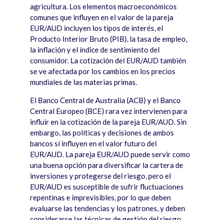
agricultura. Los elementos macroeconómicos
comunes que influyen en el valor de la pareja
EUR/AUD incluyen los tipos de inter
é
s, el
Producto Interior Bruto (PIB), la tasa de empleo,
la inflación y el
í
ndice de sentimiento del
consumidor. La cotización del EUR/AUD tambi
é
n
se ve afectada por los cambios en los precios
mundiales de las materias primas.
El Banco Central de Australia (ACB) y el Banco
Central Europeo (BCE) rara vez intervienen para
influir en la cotización de la pareja EUR/AUD. Sin
embargo, las pol
í
ticas y decisiones de ambos
bancos s
í
influyen en el valor futuro del
EUR/AUD. La pareja EUR/AUD puede servir como
una buena opción para diversificar la cartera de
inversiones y protegerse del riesgo, pero el
EUR/AUD es susceptible de sufrir fluctuaciones
repentinas e imprevisibles, por lo que deben
evaluarse las tendencias y los patrones, y deben
considerarse las t
é
cnicas de gesti
ón del riesgo