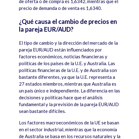
de oferta o de compra es 1,6342, mientras que el
precio de demanda o de venta es 1,6340.
¿Qué causa el cambio de precios en
la pareja EUR/AUD?
El tipo de cambio y la dirección del mercado de la
pareja EUR/AUD est
á
n influenciados por
factores econ
ómicos, noticias financieras y
pol
í
ticas de los pa
í
ses de la U.E. y Australia. Las
pol
í
ticas financieras de la U.E. y de Australia son
bastante diferentes, ya que la U.E. representa a
27 estados miembros, mientras que Australia es
un pa
ís ú
nico e independiente. La diferencia en las
decisiones y pol
í
ticas hace que el an
á
lisis
fundamental y la previsión de la pareja EUR/AUD
sean bastante dif
í
ciles.
Los factores macroeconómicos de la UE se basan
en el sector industrial, mientras que la econom
í
a
de Australia se basa en los recursos naturales y la