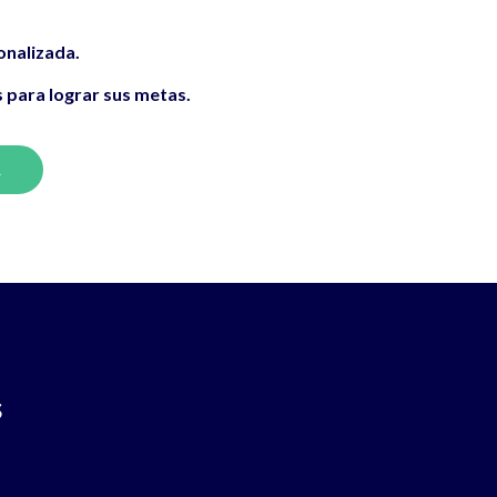
onalizada.
 para lograr sus metas.
R
s