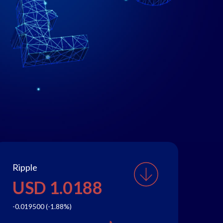
Ripple
Bi
USD 1.0188
U
-0.019500 (-1.88%)
-6