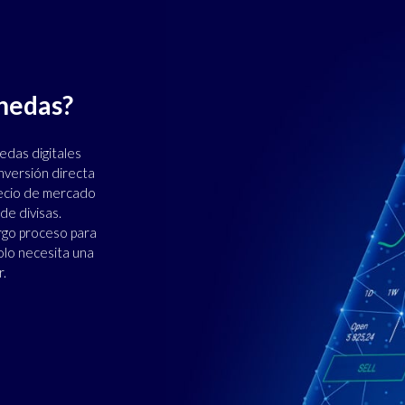
nedas?
edas digitales
inversión directa
recio de mercado
e divisas.
rgo proceso para
olo necesita una
r.