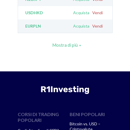
USDHKD
Acquista
Vendi
EURPLN
Acquista
Vendi
Mostra di più
CORSI DI TRADING
BENI POPOLARI
POPOLARI
Bitcoin vs. USD –
Criptovalute