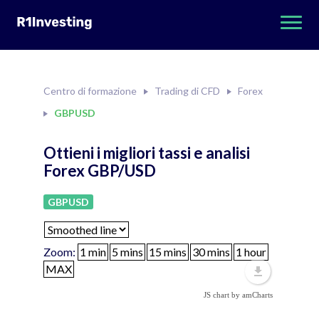
Centro di formazione
Trading di CFD
Forex
GBPUSD
Ottieni i migliori tassi e analisi
Forex GBP/USD
GBPUSD
Zoom:
JS chart by amCharts