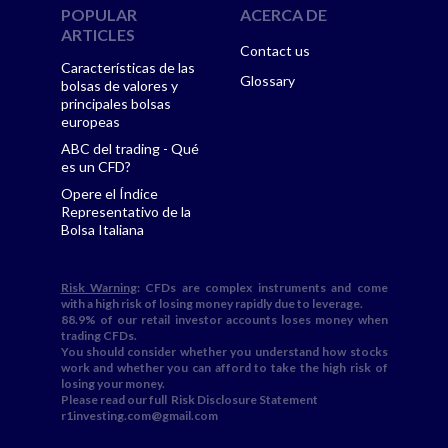
POPULAR
ACERCA DE
ARTICLES
Contact us
Características de las
Glossary
bolsas de valores y
principales bolsas
europeas
ABC del trading - Qué
es un CFD?
Opere el Índice
Representativo de la
Bolsa Italiana
Risk Warning
: CFDs are complex instruments and come
with a high risk of losing money rapidly due to leverage.
88.9% of our retail investor accounts loses money when
trading CFDs.
You should consider whether you understand how stocks
work and whether you can afford to take the high risk of
losing your money.
Please read our full
Risk Disclosure Statement
r1investing.com@gmail.com