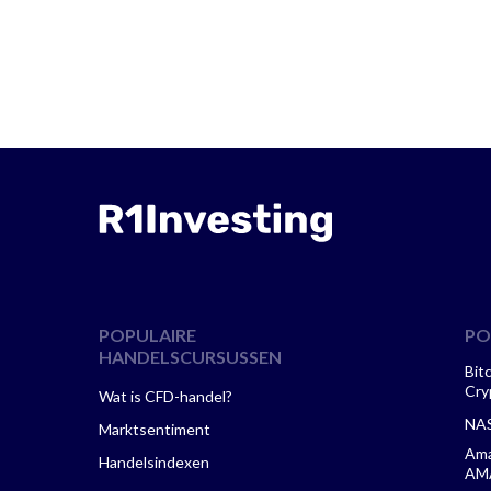
POPULAIRE
PO
HANDELSCURSUSSEN
Bit
Cry
Wat is CFD-handel?
NAS
Marktsentiment
Ama
Handelsindexen
AM