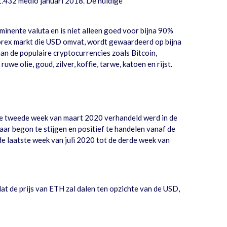
 1.432 medio januari 2018. De huidige
ominente valuta en is niet alleen goed voor bijna 90%
Forex markt die USD omvat, wordt gewaardeerd op bijna
an de populaire cryptocurrencies zoals Bitcoin,
e olie, goud, zilver, koffie, tarwe, katoen en rijst.
de tweede week van maart 2020 verhandeld werd in de
 begon te stijgen en positief te handelen vanaf de
e laatste week van juli 2020 tot de derde week van
dat de prijs van ETH zal dalen ten opzichte van de USD,