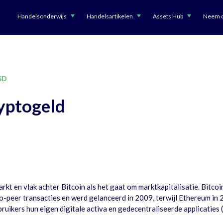
Handelsonderwijs
Handelsartikelen
Assets Hub
Neem c
SD
yptogeld
t en vlak achter Bitcoin als het gaat om marktkapitalisatie. Bitcoin
o-peer transacties en werd gelanceerd in 2009, terwijl Ethereum in 
uikers hun eigen digitale activa en gedecentraliseerde applicaties