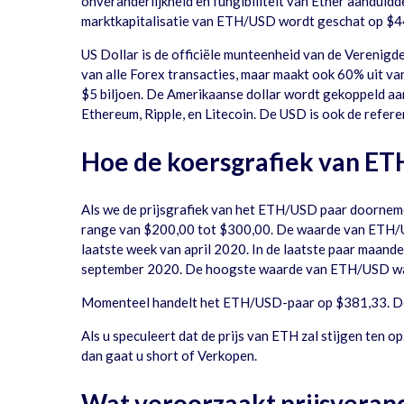
onveranderlijkheid en fungibiliteit van Ether aanduid
marktkapitalisatie van ETH/USD wordt geschat op $44 m
US Dollar is de officiële munteenheid van de Verenigde
van alle Forex transacties, maar maakt ook 60% uit v
$5 biljoen. De Amerikaanse dollar wordt gekoppeld aan 
Ethereum, Ripple, en Litecoin. De USD is ook de referen
Hoe de koersgrafiek van ET
Als we de prijsgrafiek van het ETH/USD paar doorneme
range van $200,00 tot $300,00. De waarde van ETH/US
laatste week van april 2020. In de laatste paar maan
september 2020. De hoogste waarde van ETH/USD wa
Momenteel handelt het ETH/USD-paar op $381,33. De bie
Als u speculeert dat de prijs van ETH zal stijgen ten o
dan gaat u short of Verkopen.
Wat veroorzaakt prijsveran