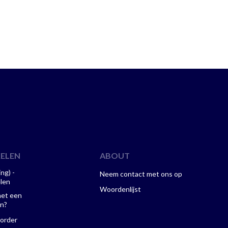
KELEN
ABOUT
ng) -
Neem contact met ons op
len
Woordenlijst
het een
jn?
 order