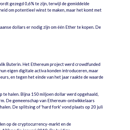
ordt gezegd 0,6% te zijn, terwijl de gemiddelde
heid om potentieel winst te maken, maar het komt met
nse dollars er nodig zijn om één Ether te kopen. De
lik Buterin. Het Ethereum project werd crowdfunded
 hun eigen digitale activa konden introduceren, maar
urs, en tegen het einde van het jaar raakte de waarde
te halen. Bijna 150 miljoen dollar werd opgehaald,
atform. De gemeenschap van Ethereum-ontwikkelaars
alen. De splitsing of 'hard fork' vond plaats op 20 juli
rden op de cryptocurrency-markt en de