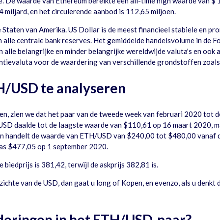
de. De waarde van Ethereum bereikte een all-time high waarde van $
iljard, en het circulerende aanbod is 112,65 miljoen.
 Staten van Amerika. US Dollar is de meest financieel stabiele en pr
an alle centrale bank reserves. Het gemiddelde handelsvolume in de 
alle belangrijke en minder belangrijke wereldwijde valuta's en ook a
tievaluta voor de waardering van verschillende grondstoffen zoals ruw
H/USD te analyseren
n, zien we dat het paar van de tweede week van februari 2020 tot 
D daalde tot de laagste waarde van $110,61 op 16 maart 2020, maar
den handelt de waarde van ETH/USD van $240,00 tot $480,00 vanaf d
s $477,05 op 1 september 2020.
dprijs is 381,42, terwijl de askprijs 382,81 is.
pzichte van de USD, dan gaat u long of Kopen, en evenzo, als u denkt 
deringen in het ETH/USD-paar?