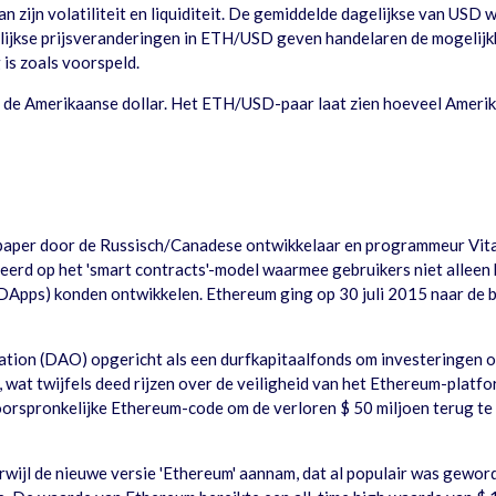
zijn volatiliteit en liquiditeit. De gemiddelde dagelijkse van USD w
elijkse prijsveranderingen in ETH/USD geven handelaren de mogelijk
g is zoals voorspeld.
de Amerikaanse dollar. Het ETH/USD-paar laat zien hoeveel Amerikaa
paper door de Russisch/Canadese ontwikkelaar en programmeur Vita
seerd op het 'smart contracts'-model waarmee gebruikers niet alleen
pps) konden ontwikkelen. Ethereum ging op 30 juli 2015 naar de be
on (DAO) opgericht als een durfkapitaalfonds om investeringen op 
len, wat twijfels deed rijzen over de veiligheid van het Ethereum-pl
e oorspronkelijke Ethereum-code om de verloren $ 50 miljoen terug te h
rwijl de nieuwe versie 'Ethereum' aannam, dat al populair was gewo