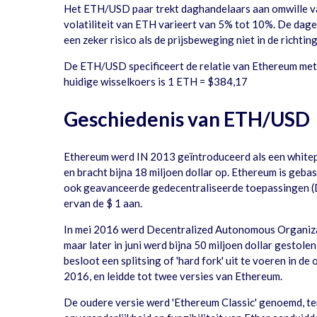
Het ETH/USD paar trekt daghandelaars aan omwille van 
volatiliteit van ETH varieert van 5% tot 10%. De dag
een zeker risico als de prijsbeweging niet in de richtin
De ETH/USD specificeert de relatie van Ethereum met 
huidige wisselkoers is 1 ETH = $384,17
Geschiedenis van ETH/USD
Ethereum werd IN 2013 geïntroduceerd als een white
en bracht bijna 18 miljoen dollar op. Ethereum is geba
ook geavanceerde gedecentraliseerde toepassingen (DA
ervan de $ 1 aan.
In mei 2016 werd Decentralized Autonomous Organizati
maar later in juni werd bijna 50 miljoen dollar gesto
besloot een splitsing of 'hard fork' uit te voeren in d
2016, en leidde tot twee versies van Ethereum.
De oudere versie werd 'Ethereum Classic' genoemd, te