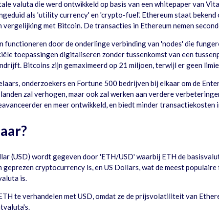
le valuta die werd ontwikkeld op basis van een whitepaper van Vital
duid als 'utility currency' en 'crypto-fuel'. Ethereum staat bekend 
ergelijking met Bitcoin. De transacties in Ethereum nemen seconden 
functioneren door de onderlinge verbinding van 'nodes' die fungere
le toepassingen digitaliseren zonder tussenkomst van een tussenpe
ndrijft. Bitcoins zijn gemaximeerd op 21 miljoen, terwijl er geen lim
elaars, onderzoekers en Fortune 500 bedrijven bij elkaar om de Enter
 landen zal verhogen, maar ook zal werken aan verdere verbetering
eavanceerder en meer ontwikkeld, en biedt minder transactiekosten in
aar?
ar (USD) wordt gegeven door 'ETH/USD' waarbij ETH de basisvaluta
eprezen cryptocurrency is, en US Dollars, wat de meest populaire fi
aluta is.
ETH te verhandelen met USD, omdat ze de prijsvolatiliteit van Ether
tvaluta's.