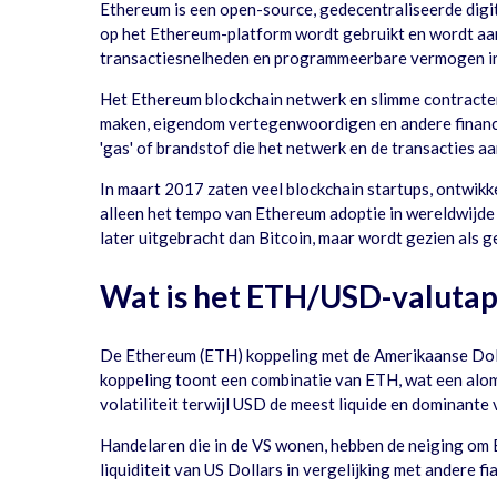
Ethereum is een open-source, gedecentraliseerde digita
op het Ethereum-platform wordt gebruikt en wordt aange
transactiesnelheden en programmeerbare vermogen in v
Het Ethereum blockchain netwerk en slimme contracten 
maken, eigendom vertegenwoordigen en andere financië
'gas' of brandstof die het netwerk en de transacties aa
In maart 2017 zaten veel blockchain startups, ontwikk
alleen het tempo van Ethereum adoptie in wereldwijde
later uitgebracht dan Bitcoin, maar wordt gezien als g
Wat is het ETH/USD-valutap
De Ethereum (ETH) koppeling met de Amerikaanse Doll
koppeling toont een combinatie van ETH, wat een alom g
volatiliteit terwijl USD de meest liquide en dominante v
Handelaren die in de VS wonen, hebben de neiging om 
liquiditeit van US Dollars in vergelijking met andere fia