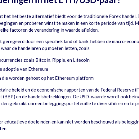
t het beste alternatief biedt voor de traditionele Forex handel. D
egingen en proberen winst te maken in een korte periode van tijd. 
lke factoren de verandering in waarde afleiden.
t geregeerd door een specifiek land of bank, hebben de macro-econ
n waar de handelaren op moeten letten, zoals
currencies zoals Bitcoin, Ripple, en Litecoin
de adoptie van Ethereum
n die worden gehost op het Ethereum platform
ire beleid en de economische rapporten van de Federal Reserve (Fed
t (BBP) en de handelsbetrekkingen. De USD-waarde wordt ook beïnvl
n gebruikt om een beleggingsportefeuille te diversifiëren en te pr
r educatieve doeleinden en kan niet worden beschouwd als belegging
ten.