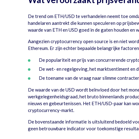
De trend om ETH/USD te verhandelen neemt toe omdat he
handelaren aantrekt die kunnen speculeren op prijsbew
waarde van ETH en USD goed in de gaten houden en we
Aangezien cryptocurrency open source is en niet word
Ethereum. Er zijn echter bepaalde belangrijke factore
De populariteit en prijs van concurrerende crypto
De wet- en regelgeving, het marktsentiment en 
De toename van de vraag naar slimme contracte
De waarde van de USD wordt beïnvloed door het moneta
werkgelegenheidsgraad, het bruto binnenlands produc
nieuws en gebeurtenissen. Het ETH/USD-paar kan worde
cryptocurrency-markt.
De bovenstaande informatie is uitsluitend bedoeld voo
geen betrouwbare indicator voor toekomstige resulta