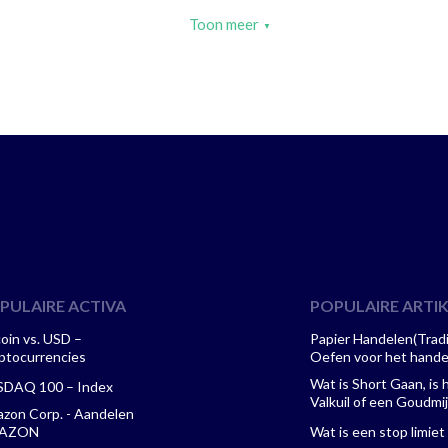
Toon meer
PULAIRE ACTIVA
POPULAIRE ARTI
coin vs. USD –
Papier Handelen(Tradi
ptocurrencies
Oefen voor het hande
Wat is Short Gaan, is 
DAQ 100 – Index
Valkuil of een Goudmi
zon Corp. - Aandelen
AZON
Wat is een stop limiet