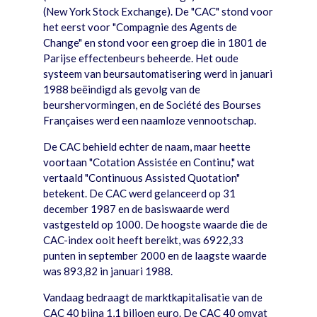
(New York Stock Exchange). De "CAC" stond voor
het eerst voor "Compagnie des Agents de
Change" en stond voor een groep die in 1801 de
Parijse effectenbeurs beheerde. Het oude
systeem van beursautomatisering werd in januari
1988 beëindigd als gevolg van de
beurshervormingen, en de Société des Bourses
Françaises werd een naamloze vennootschap.
De CAC behield echter de naam, maar heette
voortaan "Cotation Assistée en Continu," wat
vertaald "Continuous Assisted Quotation"
betekent. De CAC werd gelanceerd op 31
december 1987 en de basiswaarde werd
vastgesteld op 1000. De hoogste waarde die de
CAC-index ooit heeft bereikt, was 6922,33
punten in september 2000 en de laagste waarde
was 893,82 in januari 1988.
Vandaag bedraagt de marktkapitalisatie van de
CAC 40 bijna 1,1 biljoen euro. De CAC 40 omvat